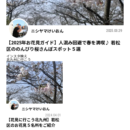
ニシヤマけいおん
2025.03.29
【2025年お花見ガイド】人混み回避で春を満喫♪ 若松
区ののんびり桜さんぽスポット５選
インスタ映え
北九州に行こう
ニシヤマけいおん
2024.04.01
【花見に行こう北九州】若松
区のお花見５名所をご紹介