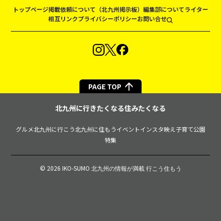
トップページ
掲載依頼について（北九州掲示板）
編集部について
ライター
相互リンク
プライバシーポリシー
お問い合せ
PAGE TOP
北九州に行きたくなる住みたくなる
グルメ
北九州に行こう
北九州に住もう
イベント
インスタ映え
子育て
公園
特集
© 2026 IKO-SUMO
北九州の情報が満載 行こう住もう