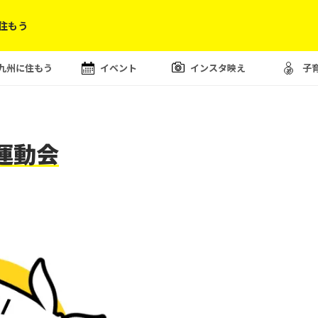
住もう
九州に住もう
イベント
インスタ映え
子
運動会