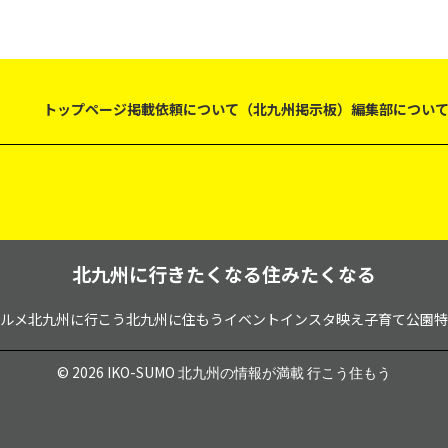
トップページ
掲載依頼について（北九州掲示板）
編集部につい
北九州に行きたくなる住みたくなる
ルメ
北九州に行こう
北九州に住もう
イベント
インスタ映え
子育て
公園
特
© 2026 IKO-SUMO
北九州の情報が満載 行こう住もう