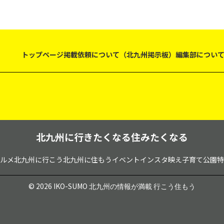
トップページ
掲載依頼について（北九州掲示板）
編集部につい
北九州に行きたくなる住みたくなる
ルメ
北九州に行こう
北九州に住もう
イベント
インスタ映え
子育て
公園
特
© 2026 IKO-SUMO
北九州の情報が満載 行こう住もう