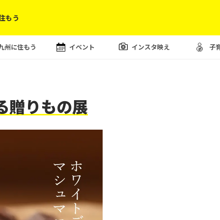
住もう
九州に住もう
イベント
インスタ映え
子
る贈りもの展