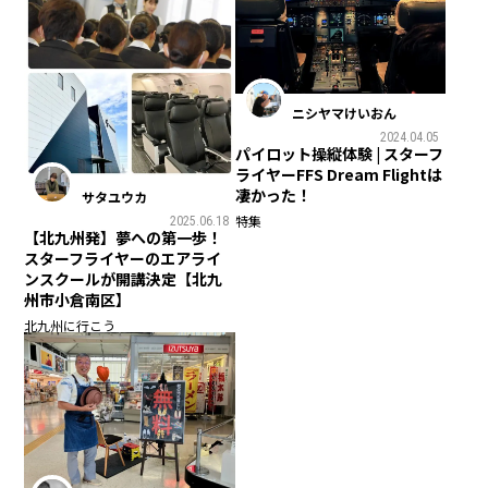
ニシヤマけいおん
2024.04.05
パイロット操縦体験 | スターフ
ライヤーFFS Dream Flightは
凄かった！
サタユウカ
特集
2025.06.18
【北九州発】夢への第一歩！
スターフライヤーのエアライ
ンスクールが開講決定【北九
州市小倉南区】
北九州に行こう