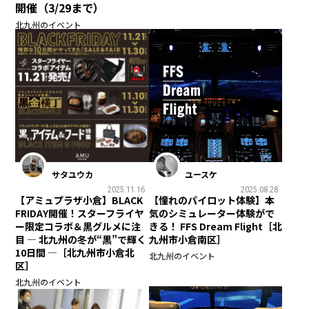
開催（3/29まで）
北九州のイベント
サタユウカ
ユースケ
2025.11.16
2025.08.28
【アミュプラザ小倉】BLACK
【憧れのパイロット体験】本
FRIDAY開催！スターフライヤ
気のシミュレーター体験がで
ー限定コラボ＆黒グルメに注
きる！ FFS Dream Flight［北
目 ― 北九州の冬が“黒”で輝く
九州市小倉南区］
10日間 ―［北九州市小倉北
北九州のイベント
区］
北九州のイベント