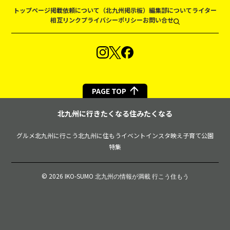
トップページ
掲載依頼について（北九州掲示板）
編集部について
ライター
相互リンク
プライバシーポリシー
お問い合せ
PAGE TOP
北九州に行きたくなる住みたくなる
グルメ
北九州に行こう
北九州に住もう
イベント
インスタ映え
子育て
公園
特集
© 2026 IKO-SUMO
北九州の情報が満載 行こう住もう