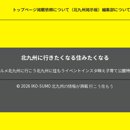
トップページ
掲載依頼について（北九州掲示板）
編集部につい
北九州に行きたくなる住みたくなる
ルメ
北九州に行こう
北九州に住もう
イベント
インスタ映え
子育て
公園
特
© 2026 IKO-SUMO
北九州の情報が満載 行こう住もう