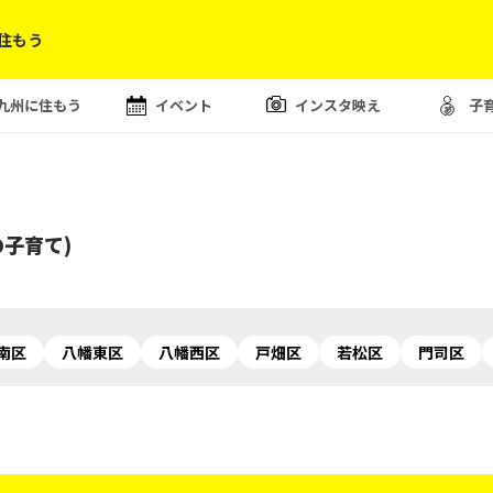
住もう
九州に住もう
イベント
インスタ映え
子
の子育て)
南区
八幡東区
八幡西区
戸畑区
若松区
門司区