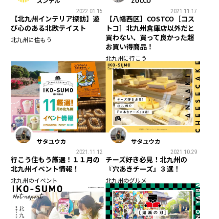
スンデル
ZUCCO
2022.01.15
2021.11.17
【北九州インテリア探訪】遊
【八幡西区】COSTCO［コス
び心のある北欧テイスト
トコ］北九州倉庫店以外だと
買わない、買って良かった超
北九州に住もう
お買い得商品！
北九州に行こう
サタユウカ
サタユウカ
2021.11.12
2021.10.29
行こう住もう厳選！１１月の
チーズ好き必見！北九州の
北九州イベント情報！
『穴あきチーズ』３選！
北九州のイベント
北九州のグルメ