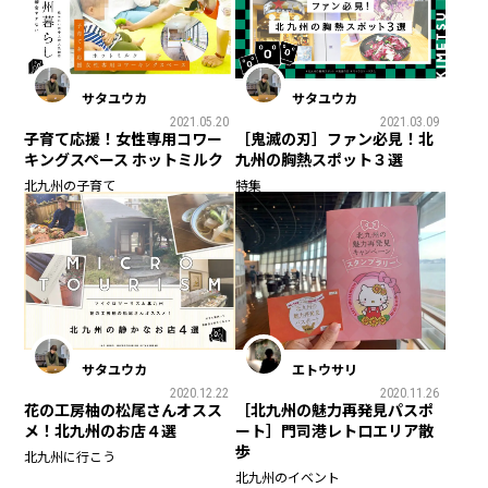
サタユウカ
サタユウカ
2021.05.20
2021.03.09
子育て応援！女性専用コワー
［鬼滅の刃］ファン必見！北
キングスペース ホットミルク
九州の胸熱スポット３選
北九州の子育て
特集
サタユウカ
エトウサリ
2020.12.22
2020.11.26
花の工房柚の松尾さんオスス
［北九州の魅力再発見パスポ
メ！北九州のお店４選
ート］門司港レトロエリア散
歩
北九州に行こう
北九州のイベント